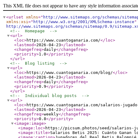
This XML file does not appear to have any style information associat
<urlset
xmlns
="
http://www.sitemaps.org/schemas/sitema
xmlns:xsi
="
http://www.w3.org/2001/XMLSchema-instance
"
http://www.sitemaps.org/schemas/sitemap/0.9/sitemap.x
<!--  Homepage  -->
<url
>
<loc
>
https://www.cuantoganaria.com/
</loc
>
<lastmod
>
2026-04-23
</lastmod
>
<changefreq
>
daily
</changefreq
>
<priority
>
1.0
</priority
>
</url
>
<!--  Blog listing  -->
<url
>
<loc
>
https://www.cuantoganaria.com/blog/
</loc
>
<lastmod
>
2026-04-23
</lastmod
>
<changefreq
>
daily
</changefreq
>
<priority
>
0.9
</priority
>
</url
>
<!--  Individual blog posts  -->
<url
>
<loc
>
https://www.cuantoganaria.com/salarios-jugado
<lastmod
>
2026-04-23
</lastmod
>
<changefreq
>
weekly
</changefreq
>
<priority
>
0.8
</priority
>
<image:image
>
<image:loc
>
https://picsum.photos/seed/salarios-j
<image:title
>
Salarios Betis 2025: Cuánto Ganan l
<image:caption
>
Jugadores del Real Betis Balompié