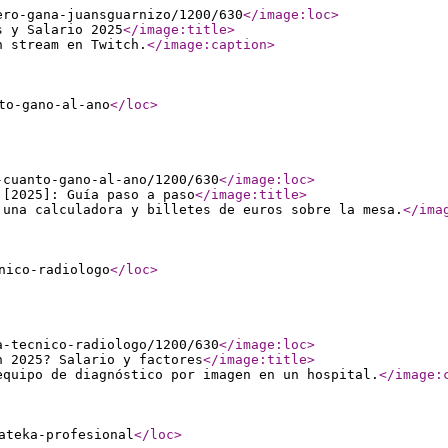
ero-gana-juansguarnizo/1200/630
</image:loc
>
s y Salario 2025
</image:title
>
n stream en Twitch.
</image:caption
>
to-gano-al-ano
</loc
>
-cuanto-gano-al-ano/1200/630
</image:loc
>
 [2025]: Guía paso a paso
</image:title
>
 una calculadora y billetes de euros sobre la mesa.
</ima
nico-radiologo
</loc
>
a-tecnico-radiologo/1200/630
</image:loc
>
n 2025? Salario y factores
</image:title
>
equipo de diagnóstico por imagen en un hospital.
</image:
ateka-profesional
</loc
>