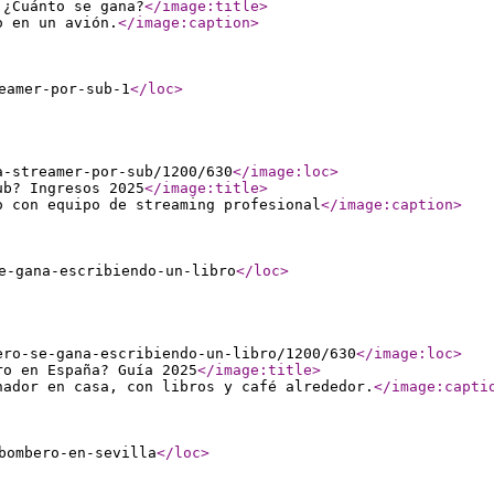
 ¿Cuánto se gana?
</image:title
>
o en un avión.
</image:caption
>
eamer-por-sub-1
</loc
>
a-streamer-por-sub/1200/630
</image:loc
>
ub? Ingresos 2025
</image:title
>
o con equipo de streaming profesional
</image:caption
>
e-gana-escribiendo-un-libro
</loc
>
ero-se-gana-escribiendo-un-libro/1200/630
</image:loc
>
ro en España? Guía 2025
</image:title
>
nador en casa, con libros y café alrededor.
</image:capti
bombero-en-sevilla
</loc
>