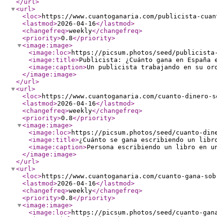
</url
>
<url
>
<loc
>
https://www.cuantoganaria.com/publicista-cuan
<lastmod
>
2026-04-16
</lastmod
>
<changefreq
>
weekly
</changefreq
>
<priority
>
0.8
</priority
>
<image:image
>
<image:loc
>
https://picsum.photos/seed/publicista
<image:title
>
Publicista: ¿Cuánto gana en España 
<image:caption
>
Un publicista trabajando en su or
</image:image
>
</url
>
<url
>
<loc
>
https://www.cuantoganaria.com/cuanto-dinero-s
<lastmod
>
2026-04-16
</lastmod
>
<changefreq
>
weekly
</changefreq
>
<priority
>
0.8
</priority
>
<image:image
>
<image:loc
>
https://picsum.photos/seed/cuanto-din
<image:title
>
¿Cuánto se gana escribiendo un libr
<image:caption
>
Persona escribiendo un libro en u
</image:image
>
</url
>
<url
>
<loc
>
https://www.cuantoganaria.com/cuanto-gana-sob
<lastmod
>
2026-04-16
</lastmod
>
<changefreq
>
weekly
</changefreq
>
<priority
>
0.8
</priority
>
<image:image
>
<image:loc
>
https://picsum.photos/seed/cuanto-gan