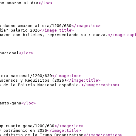
no-amazon-al-dia
</loc
>
a-dueno-amazon-al-dia/1200/630
</image:loc
>
día? Salario 2026
</image:title
>
mazon con billetes, representando su riqueza.
</image:cap
nacional
</loc
>
icia-nacional/1200/630
</image:loc
>
Ascensos y Requisitos (2026)
</image:title
>
s de la Policía Nacional española.
</image:caption
>
anto-gana
</loc
>
mp-cuanto-gana/1200/630
</image:loc
>
y patrimonio en 2026
</image:title
>
n edificio de la Trump Organization
</image:caption
>