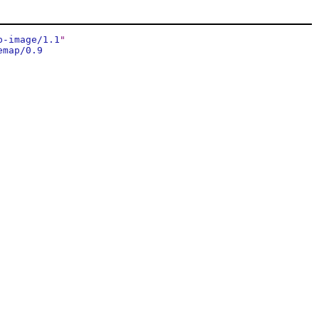
p-image/1.1
"
emap/0.9