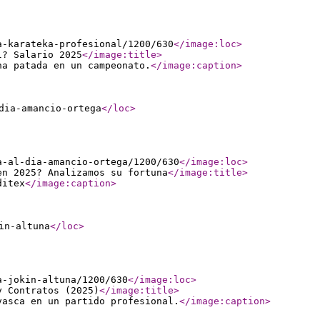
a-karateka-profesional/1200/630
</image:loc
>
l? Salario 2025
</image:title
>
na patada en un campeonato.
</image:caption
>
dia-amancio-ortega
</loc
>
a-al-dia-amancio-ortega/1200/630
</image:loc
>
en 2025? Analizamos su fortuna
</image:title
>
ditex
</image:caption
>
in-altuna
</loc
>
a-jokin-altuna/1200/630
</image:loc
>
y Contratos (2025)
</image:title
>
vasca en un partido profesional.
</image:caption
>