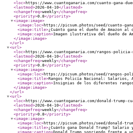
<loc
>
https://www.cuantoganaria.com/cuanto-gana-due
<lastmod
>
2026-04-10
</lastmod
>
<changefreq
>
weekly
</changefreq
>
<priority
>
0.8
</priority
>
<image:image
>
<image:loc
>
https://picsum.photos/seed/cuanto-gan
<image:title
>
¿Cuánto gana el dueño de Amazon al 
<image:caption
>
Imagen ilustrativa del dueño de A
</image:image
>
</url
>
<url
>
<loc
>
https://www.cuantoganaria.com/rangos-policia-
<lastmod
>
2026-04-10
</lastmod
>
<changefreq
>
weekly
</changefreq
>
<priority
>
0.8
</priority
>
<image:image
>
<image:loc
>
https://picsum.photos/seed/rangos-pol
<image:title
>
Rangos Policía Nacional: Salarios, 
<image:caption
>
Insignias de los diferentes rango
</image:image
>
</url
>
<url
>
<loc
>
https://www.cuantoganaria.com/donald-trump-cu
<lastmod
>
2026-04-10
</lastmod
>
<changefreq
>
weekly
</changefreq
>
<priority
>
0.8
</priority
>
<image:image
>
<image:loc
>
https://picsum.photos/seed/donald-tru
<image:title
>
¿Cuánto gana Donald Trump? Salario 
<image:caption
>
Donald Trump sonriendo frente a u