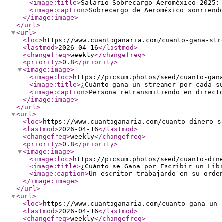
<image:title
>
Salario Sobrecargo Aeroméxico 2025:
<image:caption
>
Sobrecargo de Aeroméxico sonriend
</image:image
>
</url
>
<url
>
<loc
>
https://www.cuantoganaria.com/cuanto-gana-str
<lastmod
>
2026-04-16
</lastmod
>
<changefreq
>
weekly
</changefreq
>
<priority
>
0.8
</priority
>
<image:image
>
<image:loc
>
https://picsum.photos/seed/cuanto-gan
<image:title
>
¿Cuánto gana un streamer por cada s
<image:caption
>
Persona retransmitiendo en direct
</image:image
>
</url
>
<url
>
<loc
>
https://www.cuantoganaria.com/cuanto-dinero-s
<lastmod
>
2026-04-16
</lastmod
>
<changefreq
>
weekly
</changefreq
>
<priority
>
0.8
</priority
>
<image:image
>
<image:loc
>
https://picsum.photos/seed/cuanto-din
<image:title
>
¿Cuánto se Gana por Escribir un Lib
<image:caption
>
Un escritor trabajando en su orde
</image:image
>
</url
>
<url
>
<loc
>
https://www.cuantoganaria.com/cuanto-gana-un-
<lastmod
>
2026-04-16
</lastmod
>
<changefreq
>
weekly
</changefreq
>