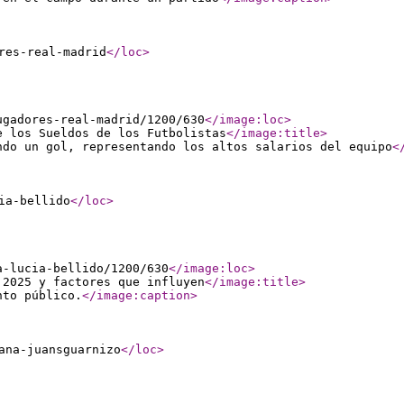
res-real-madrid
</loc
>
ugadores-real-madrid/1200/630
</image:loc
>
e los Sueldos de los Futbolistas
</image:title
>
ndo un gol, representando los altos salarios del equipo
<
ia-bellido
</loc
>
a-lucia-bellido/1200/630
</image:loc
>
 2025 y factores que influyen
</image:title
>
nto público.
</image:caption
>
ana-juansguarnizo
</loc
>