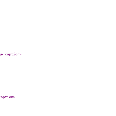
ge:caption
>
caption
>