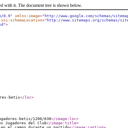
ed with it. The document tree is shown below.
p/0.9
"
xmlns:image
="
http://www.google.com/schemas/sitema
xsi:schemaLocation
="
http://www.sitemaps.org/schemas/sit
sd
"
>
res-betis
</loc
>
ugadores-betis/1200/630
</image:loc
>
os Jugadores del Club
</image:title
>
 en el campo durante un partido
</image:caption
>