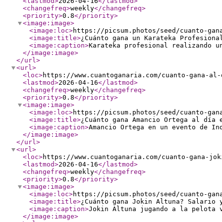
<lastmod
>
2026-04-16
</lastmod
>
<changefreq
>
weekly
</changefreq
>
<priority
>
0.8
</priority
>
<image:image
>
<image:loc
>
https://picsum.photos/seed/cuanto-gan
<image:title
>
¿Cuánto gana un Karateka Profesiona
<image:caption
>
Karateka profesional realizando u
</image:image
>
</url
>
<url
>
<loc
>
https://www.cuantoganaria.com/cuanto-gana-al-
<lastmod
>
2026-04-16
</lastmod
>
<changefreq
>
weekly
</changefreq
>
<priority
>
0.8
</priority
>
<image:image
>
<image:loc
>
https://picsum.photos/seed/cuanto-gan
<image:title
>
¿Cuánto gana Amancio Ortega al día 
<image:caption
>
Amancio Ortega en un evento de In
</image:image
>
</url
>
<url
>
<loc
>
https://www.cuantoganaria.com/cuanto-gana-jok
<lastmod
>
2026-04-16
</lastmod
>
<changefreq
>
weekly
</changefreq
>
<priority
>
0.8
</priority
>
<image:image
>
<image:loc
>
https://picsum.photos/seed/cuanto-gan
<image:title
>
¿Cuánto gana Jokin Altuna? Salario 
<image:caption
>
Jokin Altuna jugando a la pelota 
</image:image
>