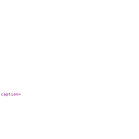
:caption
>