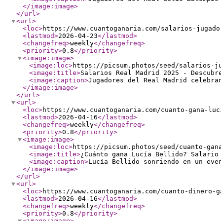
</image:image
>
</url
>
<url
>
<loc
>
https://www.cuantoganaria.com/salarios-jugado
<lastmod
>
2026-04-23
</lastmod
>
<changefreq
>
weekly
</changefreq
>
<priority
>
0.8
</priority
>
<image:image
>
<image:loc
>
https://picsum.photos/seed/salarios-j
<image:title
>
Salarios Real Madrid 2025 - Descubr
<image:caption
>
Jugadores del Real Madrid celebra
</image:image
>
</url
>
<url
>
<loc
>
https://www.cuantoganaria.com/cuanto-gana-luc
<lastmod
>
2026-04-16
</lastmod
>
<changefreq
>
weekly
</changefreq
>
<priority
>
0.8
</priority
>
<image:image
>
<image:loc
>
https://picsum.photos/seed/cuanto-gan
<image:title
>
¿Cuánto gana Lucía Bellido? Salario
<image:caption
>
Lucía Bellido sonriendo en un eve
</image:image
>
</url
>
<url
>
<loc
>
https://www.cuantoganaria.com/cuanto-dinero-g
<lastmod
>
2026-04-16
</lastmod
>
<changefreq
>
weekly
</changefreq
>
<priority
>
0.8
</priority
>
<image:image
>