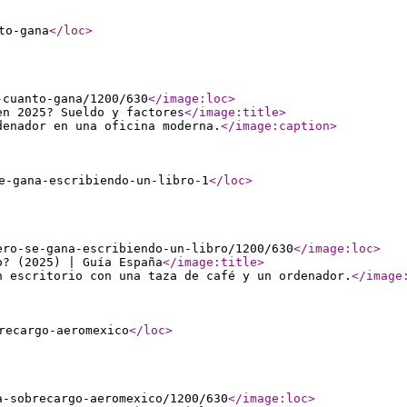
to-gana
</loc
>
-cuanto-gana/1200/630
</image:loc
>
en 2025? Sueldo y factores
</image:title
>
denador en una oficina moderna.
</image:caption
>
e-gana-escribiendo-un-libro-1
</loc
>
ero-se-gana-escribiendo-un-libro/1200/630
</image:loc
>
o? (2025) | Guía España
</image:title
>
n escritorio con una taza de café y un ordenador.
</image
recargo-aeromexico
</loc
>
a-sobrecargo-aeromexico/1200/630
</image:loc
>