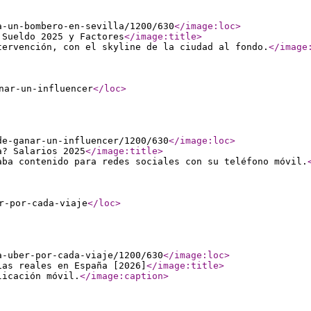
a-un-bombero-en-sevilla/1200/630
</image:loc
>
 Sueldo 2025 y Factores
</image:title
>
tervención, con el skyline de la ciudad al fondo.
</image
nar-un-influencer
</loc
>
de-ganar-un-influencer/1200/630
</image:loc
>
a? Salarios 2025
</image:title
>
aba contenido para redes sociales con su teléfono móvil.
r-por-cada-viaje
</loc
>
a-uber-por-cada-viaje/1200/630
</image:loc
>
ias reales en España [2026]
</image:title
>
licación móvil.
</image:caption
>