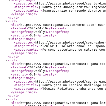
<image:loc
>
https://picsum.photos/seed/cuanto-din
<image:title
>
¿Cuánto gana Juansguarnizo? Ingreso
<image:caption
>
Juansguarnizo sonriendo durante u
</image:image
>
</url
>
<url
>
<loc
>
https://www.cuantoganaria.com/como-saber-cuan
<lastmod
>
2026-04-16
</lastmod
>
<changefreq
>
weekly
</changefreq
>
<priority
>
0.8
</priority
>
<image:image
>
<image:loc
>
https://picsum.photos/seed/como-saber
<image:title
>
Calcular tu salario anual en España
<image:caption
>
Persona calculando su salario con
</image:image
>
</url
>
<url
>
<loc
>
https://www.cuantoganaria.com/cuanto-gana-tec
<lastmod
>
2026-04-16
</lastmod
>
<changefreq
>
weekly
</changefreq
>
<priority
>
0.8
</priority
>
<image:image
>
<image:loc
>
https://picsum.photos/seed/cuanto-gan
<image:title
>
¿Cuánto gana un Técnico Radiólogo e
<image:caption
>
Técnico Radiólogo trabajando con 
</image:image
>
</url
>
<url
>
<loc
>
https://www.cuantoganaria.com/cuanto-gana-kar