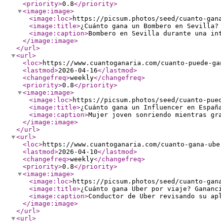
<priority
>
0.8
</priority
>
<image:image
>
<image:loc
>
https://picsum.photos/seed/cuanto-gan
<image:title
>
¿Cuánto gana un Bombero en Sevilla?
<image:caption
>
Bombero en Sevilla durante una in
</image:image
>
</url
>
<url
>
<loc
>
https://www.cuantoganaria.com/cuanto-puede-ga
<lastmod
>
2026-04-16
</lastmod
>
<changefreq
>
weekly
</changefreq
>
<priority
>
0.8
</priority
>
<image:image
>
<image:loc
>
https://picsum.photos/seed/cuanto-pue
<image:title
>
¿Cuánto gana un Influencer en Españ
<image:caption
>
Mujer joven sonriendo mientras gr
</image:image
>
</url
>
<url
>
<loc
>
https://www.cuantoganaria.com/cuanto-gana-ube
<lastmod
>
2026-04-10
</lastmod
>
<changefreq
>
weekly
</changefreq
>
<priority
>
0.8
</priority
>
<image:image
>
<image:loc
>
https://picsum.photos/seed/cuanto-gan
<image:title
>
¿Cuánto gana Uber por viaje? Gananc
<image:caption
>
Conductor de Uber revisando su ap
</image:image
>
</url
>
<url
>