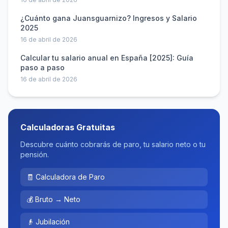
¿Cuánto gana Juansguarnizo? Ingresos y Salario
2025
16 de abril de 2026
Calcular tu salario anual en España [2025]: Guía
paso a paso
16 de abril de 2026
Calculadoras Gratuitas
Descubre cuánto cobrarás de paro, tu salario neto o tu
pensión.
🧾 Calculadora de Paro
💰 Bruto → Neto
👴 Jubilación