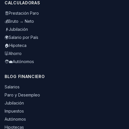
CALCULADORAS
🧾
Prestación Paro
💰
Bruto → Neto
👴
Jubilación
🌍
Salario por País
🏠
Hipoteca
🐷
Ahorro
🧑‍💼
Autónomos
BLOG FINANCIERO
Salarios
Paro y Desempleo
Jubilación
Impuestos
Autónomos
Hipotecas