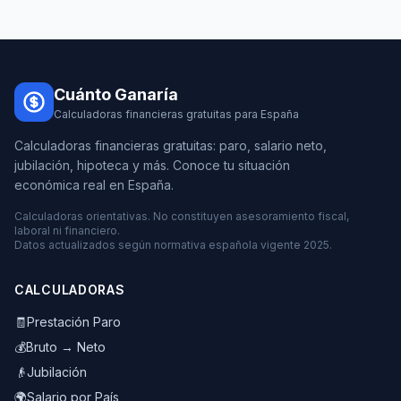
Cuánto Ganaría
Calculadoras financieras gratuitas para España
Calculadoras financieras gratuitas: paro, salario neto,
jubilación, hipoteca y más. Conoce tu situación
económica real en España.
Calculadoras orientativas. No constituyen asesoramiento fiscal,
laboral ni financiero.
Datos actualizados según normativa española vigente 2025.
CALCULADORAS
🧾
Prestación Paro
💰
Bruto → Neto
👴
Jubilación
🌍
Salario por País